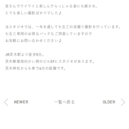
皆さんでワイワイと楽しんでらっしゃる姿にも癒され、
とても楽しい撮影ばかりでした♪
当スタジオでは、一年を通して七五三の前撮り撮影を行っています。
七五三専用のお得なパックもご用意していますので
お気軽にお問い合わせください♪
JR茨木駅より徒歩5分。
茨木郵便局向かい側のビル3Fにスタジオがあります。
茨木神社からも車で6分の距離です。
NEWER
一覧へ戻る
OLDER